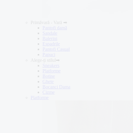
Primăvară - Vară ➡
Pantofi damă
Sandale
Balerini
Espadrile
Pantofi Casual
Papuci
Alege-ți stilul➡
Sneakers
Platforme
Botine
Ghete
Bocanci Dama
Cizme
Platforme