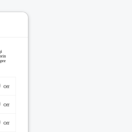
și
prin
spre
Off
Off
Off