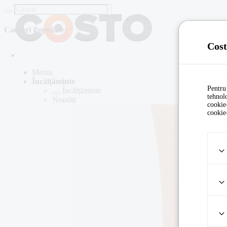
Cautari Populare:
Cost
Meniu
Încălțăminte
Pentru 
Încălțăminte
tehnolo
Noutăți
cookie
cookie-